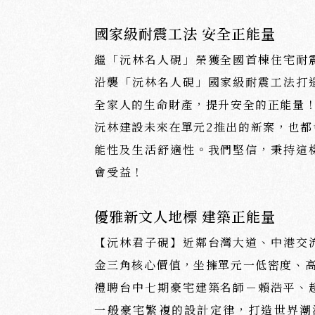
國家級耐震工法 安全正能量
繼「沅林名人硯」榮獲全國首棟住宅耐
沿襲「沅林名人硯」國家級耐震工法打
全家人的生命財產，提升安全的正能量
沅林建設未來在單元2推出的新案，也
能性及生活舒適性。我們堅信，秉持這
會受益！
優雅新文人地標 建築正能量
【沅林君子硯】近鄰台灣大道、中港交
金三角核心價值，坐擁單元一低密度、
禮聘台中七期豪宅建築名師－賴浩平、
一般豪宅繁複的設計定律，打造世界潮流「