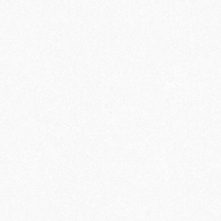
沅
CRAFTS
工
藝