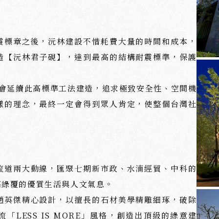
震標章之後，沅林建設不惜耗費大量的時間和成本，
造【沅林君子硯】，達到最高的結構耐震標準，保護
！
都會延續此高標準工法建造，追求極致安全性、空間機
樣的理念，最終一定會得到眾人肯定，使整個台灣社
流道兩大動線，匯聚七期新市政、水湳經貿、中科的
高綠覆的優質生活與人文氣息。
趙英傑精心設計，以擅長的石材美學精雕細琢，破除
LESS IS MORE」風格，創造出頂級的綠意建