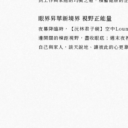
到工作與家庭的均衡之道，積蓄健康的
眼界昇華新境界 視野正能量
夜幕降臨時，【沅林君子硯】空中Lou
沅
邊開闊的棟距視野，盡收眼底；週末夜
PORTFOLIO
自己與家人，談天說地、讓彼此的心更
美
學