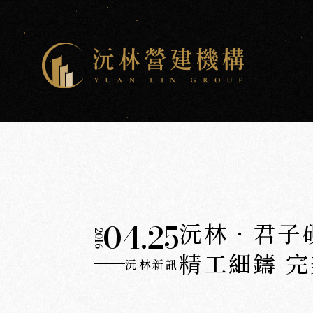
04.25
沅林．君子
2016
精工細鑄 
沅林新訊