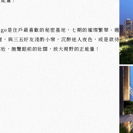
正能量！
nge是住戶最喜歡的秘密基地，七期的璀璨繁華、週
裡，與三五好友淺酌小聚，沉醉迷人夜色，或是款待
靠近，飽覽眼前的壯闊，放大視野的正能量！