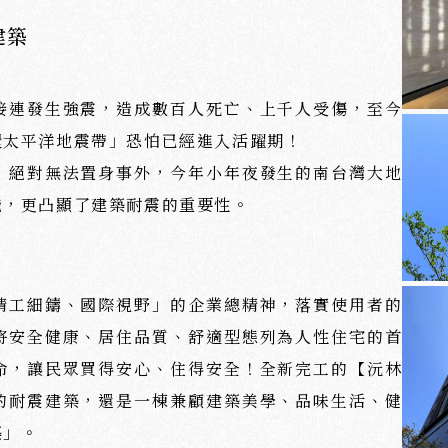
建築
接連發生強震，造成數百人死亡、上千人受傷，至今
環太平洋地震帶」恐怕已經進入活躍期！
，絕對無法置身事外，今年小年夜發生的南台灣大地
識，更凸顯了建築耐震的重要性。
精工細鑄、國際視野」的企業總精神，落實使用者的
將安全健康、居住品質、舒適型態列為人性住宅的首
沅
命，讓民眾買得安心、住得安全！全新完工的【沅林
的耐震建築，還是一棟兼顧建築美學、品味生活、健
ABOUT
建
築
築」。