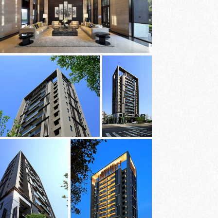
沅
PROJECTS
新
案